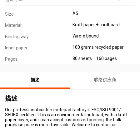
A5
Size:
Kraft paper + cardboard
Material:
Wire-o bound
Binding way:
100 grams recycled paper
Inner paper:
80 sheets = 160 pages
Pages:
描述
联络供应商
描述
Our professional custom notepad factory is FSC/ISO 9001/
SEDEX certified. This is an environmental notepad, with a kraft
paper cover, and it can accept customized printing, the bulk
purchase price is more favorable. Welcome to contact us.