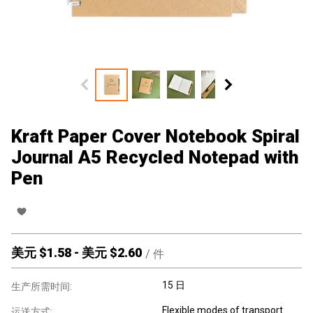
Kraft Paper Cover Notebook Spiral
Journal A5 Recycled Notepad with
Pen
美元 $
1.58
-
美元 $
2.60
/
件
15 日
生产所需时间:
Flexible modes of transport
运送方式: