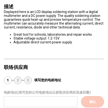
描述
Displayed here is an LCD display soldering station with a digital
multimeter and a DC power supply. The quality soldering station
guarantees quick heat-up and precise temperature control. The
multimeter can accurately measure the alternating current, direct
current, resistance, diode and other technical data.
Great tool for schools, laboratories and repair works.
Stable voltage output: 1.2-15V.
Adjustable direct current power supply.
联络供应商
填写您的电邮地址
1
2
3
电邮地址
(填写您的公司电邮地址以获取供应商的迅速回覆)
确认