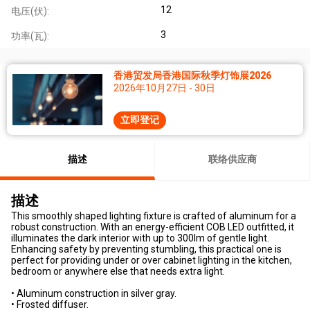
12
电压(伏):
3
功率(瓦):
香港贸发局香港国际秋季灯饰展2026
2026年10月27日 - 30日
立即登记
描述
联络供应商
描述
This smoothly shaped lighting fixture is crafted of aluminum for a
robust construction. With an energy-efficient COB LED outfitted, it
illuminates the dark interior with up to 300lm of gentle light.
Enhancing safety by preventing stumbling, this practical one is
perfect for providing under or over cabinet lighting in the kitchen,
bedroom or anywhere else that needs extra light.
• Aluminum construction in silver gray.
• Frosted diffuser.