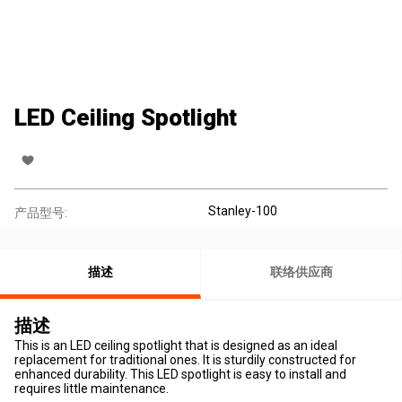
LED Ceiling Spotlight
Stanley-100
产品型号:
描述
联络供应商
描述
This is an LED ceiling spotlight that is designed as an ideal
replacement for traditional ones. It is sturdily constructed for
enhanced durability. This LED spotlight is easy to install and
requires little maintenance.