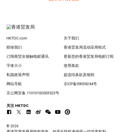
HKTDC.com
关于我们
联络我们
香港贸发局流动应用程式
订阅商贸全接触电邮通讯
更新您的香港贸发局电邮订阅
字体大小
使用条款
私隐政策声明
超连结条款及细则
网站导航
京ICP备09059244号
京公网安备 11010102003523号
关注 HKTDC
© 2026
香港贸易发展局版权所有，对违反版权者保留一切追索权利 。