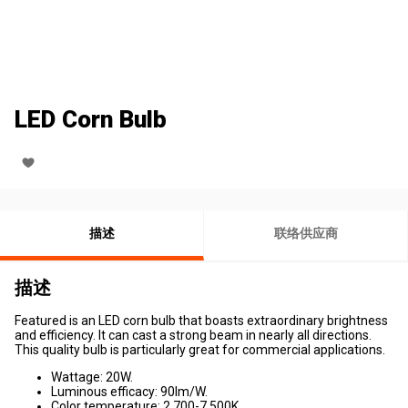
LED Corn Bulb
描述
联络供应商
描述
Featured is an LED corn bulb that boasts extraordinary brightness
and efficiency. It can cast a strong beam in nearly all directions.
This quality bulb is particularly great for commercial applications.
Wattage: 20W.
Luminous efficacy: 90lm/W.
Color temperature: 2,700-7,500K.