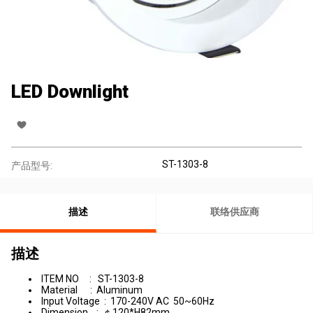
LED Downlight
ST-1303-8
产品型号:
描述
联络供应商
描述
ITEM NO : ST-1303-8
Material : Aluminum
Input Voltage : 170-240V AC 50~60Hz
Dimension : ￠120*H82mm