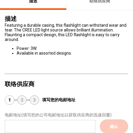
描述
联络供应商
描述
Featuring a durable casing, this flashlight can withstand wear and
tear. The CREE LED light source allows brilliant illumination.
Flaunting a compact design, this LED flashlight is easy to carry
around.
Power: 3W.
Available in assorted designs.
联络供应商
填写您的电邮地址
1
2
3
电邮地址
(填写您的公司电邮地址以获取供应商的迅速回覆)
确认