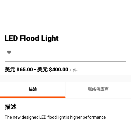
LED Flood Light
美元 $
65.00
-
美元 $
400.00
/
件
描述
联络供应商
描述
The new designed LED flood light is higher peformance