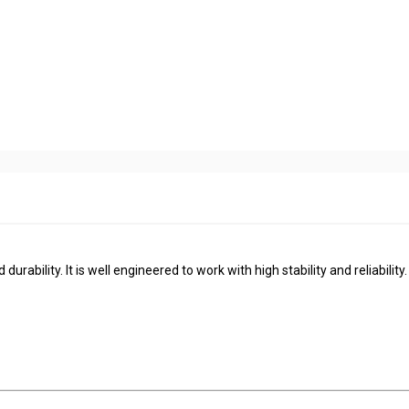
urability. It is well engineered to work with high stability and reliability.