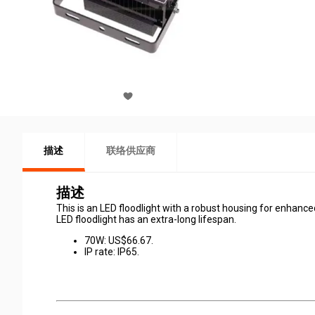
描述
联络供应商
描述
This is an LED floodlight with a robust housing for enhanced d
LED floodlight has an extra-long lifespan.
70W: US$66.67.
IP rate: IP65.