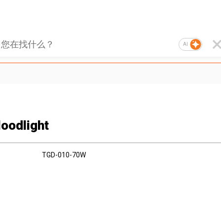
AI
loodlight
TGD-010-70W