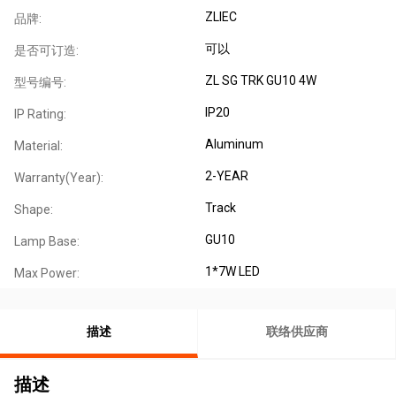
ZLIEC
品牌:
可以
是否可订造:
ZL SG TRK GU10 4W
型号编号:
IP20
IP Rating:
Aluminum
Material:
2-YEAR
Warranty(Year):
Track
Shape:
GU10
Lamp Base:
1*7W LED
Max Power:
描述
联络供应商
描述