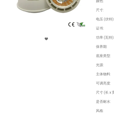
颜色:
尺寸:
电压 (伏特)
证书:
功率 (瓦特)
保养期:
底座类型:
光源:
主体物料:
可调亮度:
尺寸 (长 x 寛
是否耐水:
风格: