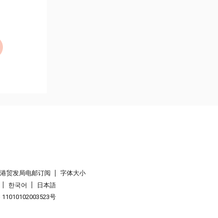
香港贸发局电邮订阅
字体大小
한국어
日本語
1010102003523号