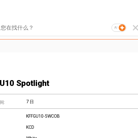
AI
U10 Spotlight
7 日
间:
KFFGU10-5WCOB
KCD