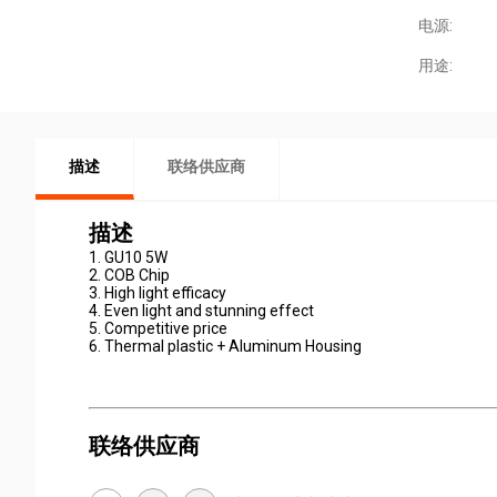
电源:
用途:
描述
联络供应商
描述
1. GU10 5W
2. COB Chip
3. High light efficacy
4. Even light and stunning effect
5. Competitive price
6. Thermal plastic + Aluminum Housing
联络供应商