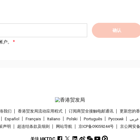
确认
帐户。
络我们
香港贸发局流动应用程式
订阅商贸全接触电邮通讯
更新您的
Español
Français
Italiano
Polski
Português
Pусский
عربى
策声明
超连结条款及细则
网站导航
京ICP备09059244号
京公网安备 1
关注 HKTDC