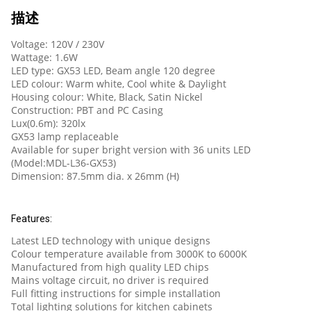
描述
Voltage: 120V / 230V
Wattage: 1.6W
LED type: GX53 LED, Beam angle 120 degree
LED colour: Warm white, Cool white & Daylight
Housing colour: White, Black, Satin Nickel
Construction: PBT and PC Casing
Lux(0.6m): 320lx
GX53 lamp replaceable
Available for super bright version with 36 units LED
(Model:MDL-L36-GX53)
Dimension: 87.5mm dia. x 26mm (H)
Features:
Latest LED technology with unique designs
Colour temperature available from 3000K to 6000K
Manufactured from high quality LED chips
Mains voltage circuit, no driver is required
Full fitting instructions for simple installation
Total lighting solutions for kitchen cabinets