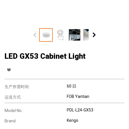
LED GX53 Cabinet Light
60 日
生产所需时间:
FOB Yantian
运送方式:
PDL-L24-GX53
Model No.:
Kengo
Brand: