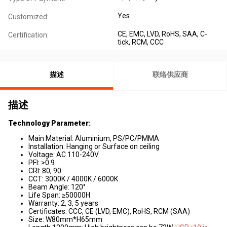
Yes
Customized:
CE, EMC, LVD, RoHS, SAA, C-
Certification:
tick, RCM, CCC
描述
联络供应商
描述
Technology Parameter:
Main Material: Aluminium, PS/PC/PMMA
Installation: Hanging or Surface on ceiling
Voltage: AC 110-240V
PFI: >0.9
CRI: 80, 90
CCT: 3000K / 4000K / 6000K
Beam Angle: 120°
Life Span: ≥50000H
Warranty: 2, 3, 5 years
Certificates: CCC, CE (LVD, EMC), RoHS, RCM (SAA)
Size: W80mm*H65mm