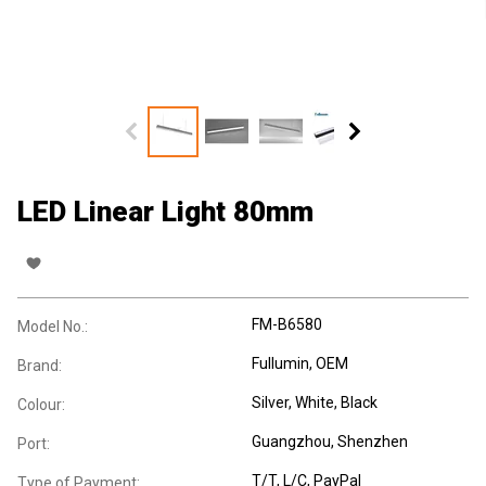
LED Linear Light 80mm
FM-B6580
Model No.:
Fullumin, OEM
Brand:
Silver, White, Black
Colour:
Guangzhou, Shenzhen
Port:
T/T, L/C, PayPal
Type of Payment: