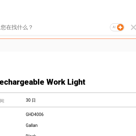
AI
echargeable Work Light
30 日
间:
GHD4006
Gallan