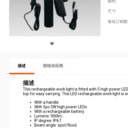
颜色:
尺寸:
最低订购数
描述
联络供应商
描述
This rechargeable work light is fitted with 5 high power LE
top for easy carrying. This LED rechargeable work light is w
With a handle.
With 5pc 3W high power LEDs.
With a rechargeable battery.
Lumens: 900lm.
IP degree: IP67.
Beam angle: spot/flood.