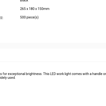
Black
265 x 180 x 150mm
500 piece(s)
量:
Ds for exceptional brightness. This LED work light comes with a handle o
idely used.