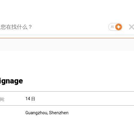
AI
ignage
14 日
间:
Guangzhou, Shenzhen