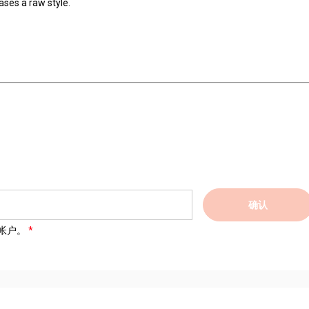
ses a raw style.
确认
帐户。