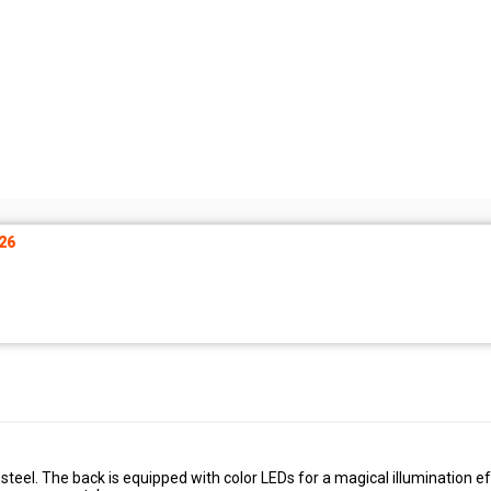
26
steel. The back is equipped with color LEDs for a magical illumination ef