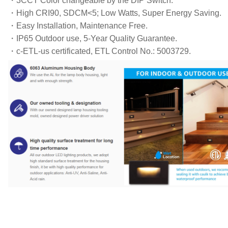
・3CCT Color changeable by the DIP Switch.
・High CRI90, SDCM<5; Low Watts, Super Energy Saving.
・Easy Installation, Maintenance Free.
・IP65 Outdoor use, 5-Year Quality Guarantee.
・c-ETL-us certificated, ETL Control No.: 5003729.