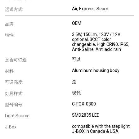
Air, Express, Seam
运送方式:
OEM
品牌:
3.5W, 150Lm, 120V / 12V
特性:
optional, 3CCT color
changeable, High CRI90, IP65,
Anti-Saline, Anti acid rain
可以
是否可订造:
Aluminum housing body
材料:
是
可调亮度:
现代
灯具样式:
C-FOX-0300
型号编号:
SMD2835 LED
Light Source:
compatible with the step light
J-Box:
J-BOX in Canada & USA