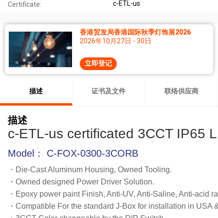
c-ETL-us
Certificate:
香港贸发局香港国际秋季灯饰展2026
2026年10月27日 - 30日
立即登记
描述
证书及文件
联络供应商
描述
c-ETL-us certificated 3CCT IP65 
Model： C-FOX-0300-3CORB
・Die-Cast Aluminum Housing, Owned Tooling.
・Owned designed Power Driver Solution.
・Epoxy power paint Finish, Anti-UV, Anti-Saline, Anti-acid ra
・Compatible For the standard J-Box for installation in USA