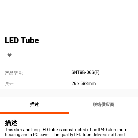
LED Tube
SNT8B-06S(F)
产品型号:
26 x 588mm
尺寸:
描述
联络供应商
描述
This slim and long LED tube is constructed of an IP40 aluminum
housing and a PC cover. The quality LED tube delivers soft and