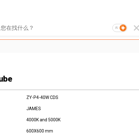
AI
ube
ZY-P4-40W CDS
JAMES
4000K and 5000K
600X600 mm