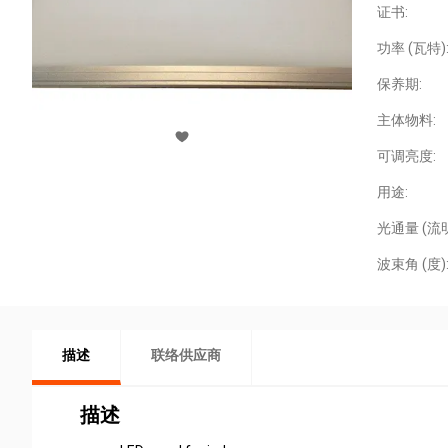
证书:
功率 (瓦特)
保养期:
主体物料:
可调亮度:
用途:
光通量 (流明
波束角 (度)
描述
联络供应商
描述