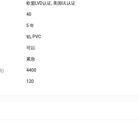
欧盟LVD认证
, 美国UL认证
40
:
5 年
铝
, PVC
可以
紧急
4400
):
120
: