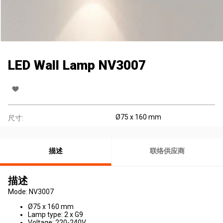
LED Wall Lamp NV3007
Ø75 x 160 mm
尺寸:
描述
联络供应商
描述
Mode: NV3007
Ø75 x 160 mm
Lamp type: 2 x G9
Voltage: 220-240V