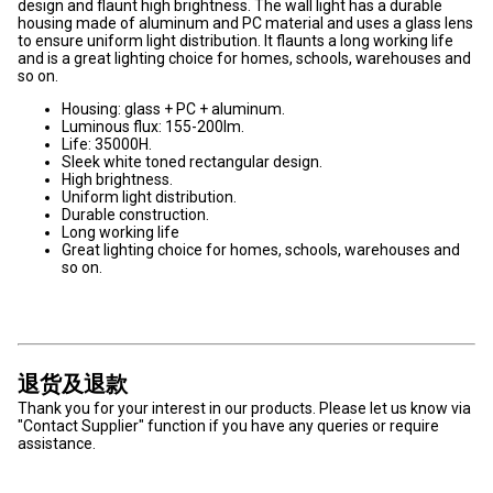
design and flaunt high brightness. The wall light has a durable
housing made of aluminum and PC material and uses a glass lens
to ensure uniform light distribution. It flaunts a long working life
and is a great lighting choice for homes, schools, warehouses and
so on.
Housing: glass + PC + aluminum.
Luminous flux: 155-200lm.
Life: 35000H.
Sleek white toned rectangular design.
High brightness.
Uniform light distribution.
Durable construction.
Long working life
Great lighting choice for homes, schools, warehouses and
so on.
退货及退款
Thank you for your interest in our products. Please let us know via
"Contact Supplier" function if you have any queries or require
assistance.