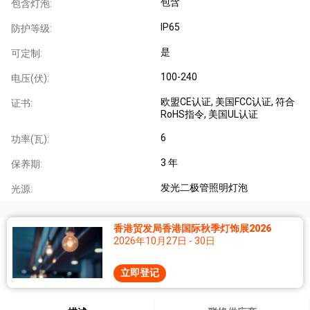
包含
包含灯泡:
IP65
防护等级:
是
可定制:
100-240
电压(伏):
欧盟CE认证
, 美国FCC认证
, 符合
证书:
RoHS指令
, 美国UL认证
6
功率(瓦):
3 年
保养期:
发光二极管照明灯泡
光源:
香港贸发局香港国际秋季灯饰展2026
2026年10月27日 - 30日
立即登记