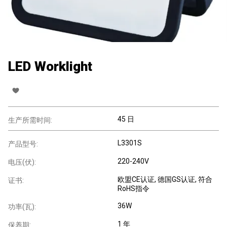
LED Worklight
45 日
生产所需时间:
L3301S
产品型号:
220-240V
电压(伏):
欧盟CE认证
, 德国GS认证
, 符合
证书:
RoHS指令
36W
功率(瓦):
1 年
保养期: