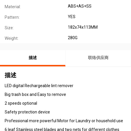
ABS+AS+SS
Material:
YES
Pattern:
182x74x113MM
Size:
280G
Weight:
描述
联络供应商
描述
LED digital Rechargeable lint remover
Big trash box and Easy to remove
2 speeds optional
Safety protection device
Professional more powerful Motor for Laundry or household use
6 leaf Stainless steel blades and two nets for different clothes