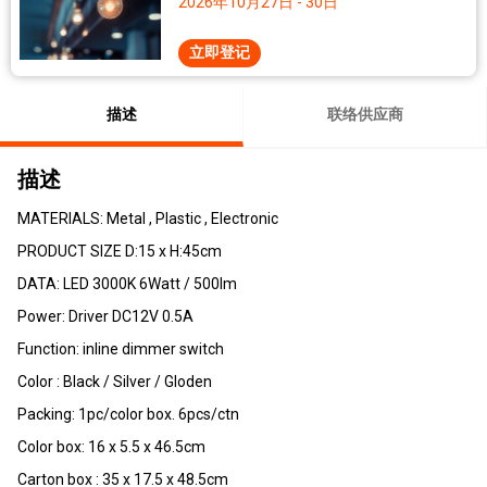
2026年10月27日 - 30日
立即登记
描述
联络供应商
描述
MATERIALS: Metal , Plastic , Electronic
PRODUCT SIZE D:15 x H:45cm
DATA: LED 3000K 6Watt / 500lm
Power: Driver DC12V 0.5A
Function: inline dimmer switch
Color : Black / Silver / Gloden
Packing: 1pc/color box. 6pcs/ctn
Color box: 16 x 5.5 x 46.5cm
Carton box : 35 x 17.5 x 48.5cm