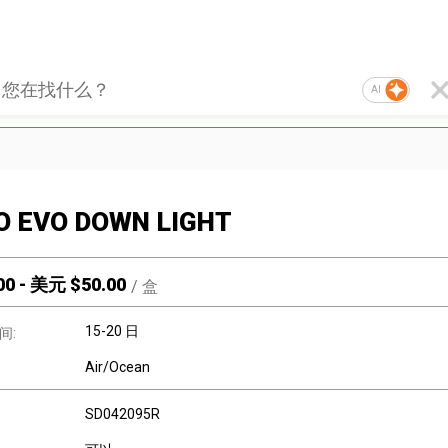
AI
O EVO DOWN LIGHT
00
-
美元 $
50.00
/
盒
15-20 日
间:
Air/Ocean
SD042095R