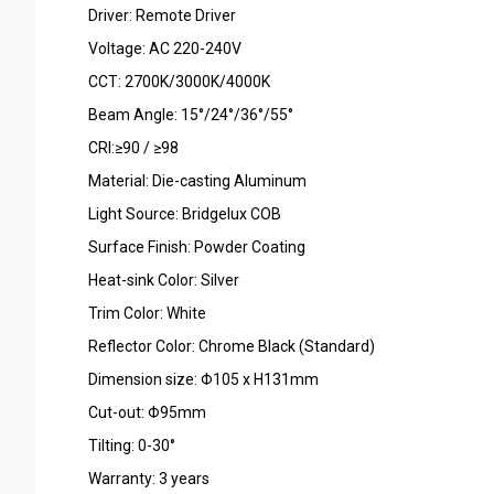
Driver: Remote Driver
Voltage: AC 220-240V
CCT: 2700K/3000K/4000K
Beam Angle: 15°/24°/36°/55°
CRI:≥90 / ≥98
Material: Die-casting Aluminum
Light Source: Bridgelux COB
Surface Finish: Powder Coating
Heat-sink Color: Silver
Trim Color: White
Reflector Color: Chrome Black (Standard)
Dimension size: Φ105 x H131mm
Cut-out: Φ95mm
Tilting: 0-30°
Warranty: 3 years