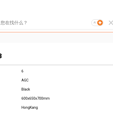
AI
3
6
AGC
Black
600x650x700mm
HongKang