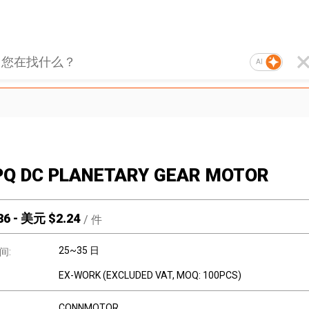
AI
PQ DC PLANETARY GEAR MOTOR
86
-
美元 $
2.24
/
件
25~35 日
间:
EX-WORK (EXCLUDED VAT, MOQ: 100PCS)
CONNMOTOR