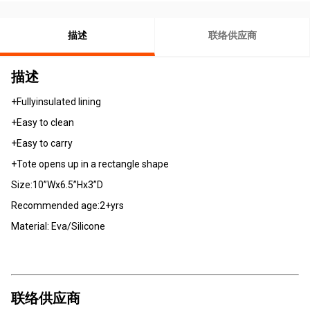
描述
联络供应商
描述
+Fullyinsulated lining
+Easy to clean
+Easy to carry
+Tote opens up in a rectangle shape
Size:10”Wx6.5”Hx3”D
Recommended age:2+yrs
Material: Eva/Silicone
联络供应商