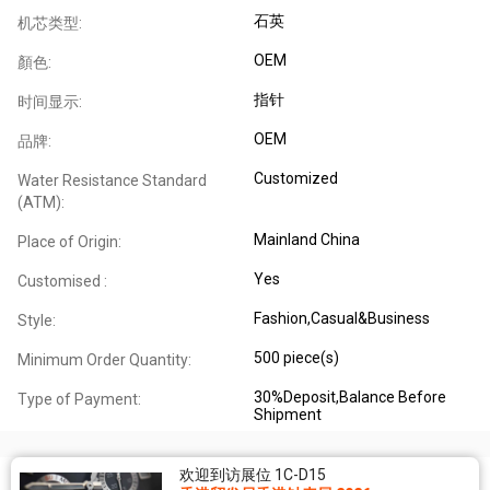
石英
机芯类型:
OEM
顏色:
指针
时间显示:
OEM
品牌:
Customized
Water Resistance Standard
(ATM):
Mainland China
Place of Origin:
Yes
Customised :
Fashion,Casual&Business
Style:
500 piece(s)
Minimum Order Quantity:
30%Deposit,Balance Before
Type of Payment:
Shipment
欢迎到访展位 1C-D15