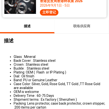
香港贸发局香港钟表展 2026
2026年9月1日 - 5日
立即登记
描述
联络供应商
描述
Glass : Mineral
Back Cover : Stainless steel
Crown : Stainless steel
Buckle :
Stainless steel
Plating: OEM ( Flash or IP Plating )
Dial: Oil finish
Band: PU or Genuine Leather
Case Color: Silver, Gold, Rose Gold, TT Gold ,TT Rose Gold
are available
OEM is welcome
Delivery Time : 60-75 Days
Shipment terms : Ex factory ( Shenzhen )
Packing: Lens protector, case back protector, crown stopper,
200 items per carton