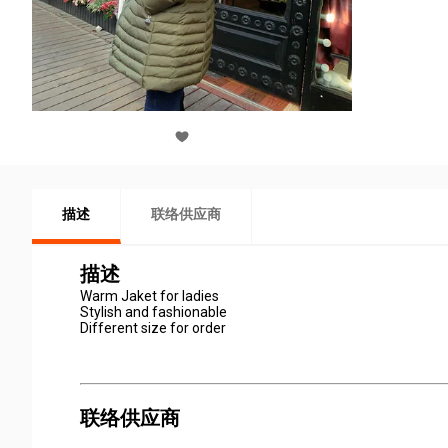
描述
联络供应商
描述
Warm Jaket for ladies
Stylish and fashionable
Different size for order
联络供应商