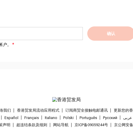
确认
帐户。
络我们
香港贸发局流动应用程式
订阅商贸全接触电邮通讯
更新您的
Español
Français
Italiano
Polski
Português
Pусский
عربى
策声明
超连结条款及细则
网站导航
京ICP备09059244号
京公网安备 1