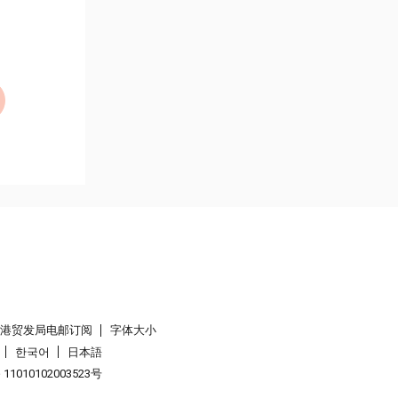
香港贸发局电邮订阅
字体大小
한국어
日本語
1010102003523号