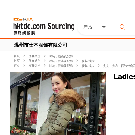
产品
温州市仕本服饰有限公司
首页
所有类別
时装，眼镜及配饰
首页
所有类別
时装，眼镜及配饰
服装/成衣
首页
所有类別
时装，眼镜及配饰
服装/成衣
夹克、大衣、西装外套
Ladie