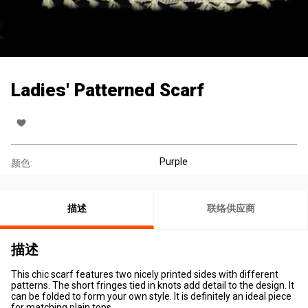
Ladies' Patterned Scarf
Purple
颜色:
描述
联络供应商
描述
This chic scarf features two nicely printed sides with different
patterns. The short fringes tied in knots add detail to the design. It
can be folded to form your own style. It is definitely an ideal piece
for matching plain tops.