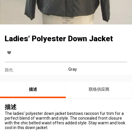
Ladies' Polyester Down Jacket
Gray
颜色:
描述
联络供应商
描述
The ladies' polyester down jacket bestows raccoon fur trim for a
perfect blend of warmth and style. The concealed front closure
with the chic belted waist offers added style. Stay warm and look
cool in this down jacket.