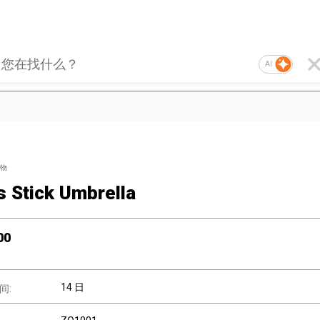
AI
物
s Stick Umbrella
00
14 日
间: