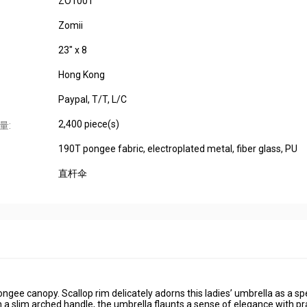
ZO1001
Zomii
23" x 8
Hong Kong
Paypal, T/T, L/C
2,400 piece(s)
量:
190T pongee fabric, electroplated metal, fiber glass, PU
直杆伞
ee canopy. Scallop rim delicately adorns this ladies’ umbrella as a sp
ith a slim arched handle, the umbrella flaunts a sense of elegance with pr