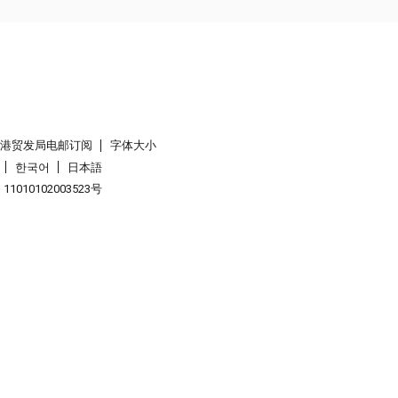
香港贸发局电邮订阅
字体大小
한국어
日本語
1010102003523号