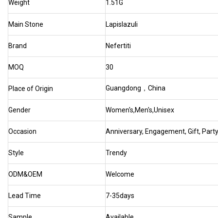
Weight
1.51G
Main Stone
Lapislazuli
Brand
Nefertiti
MOQ
30
Guangdong，China
Place of Origin
Gender
Women's,Men's,Unisex
Occasion
Anniversary, Engagement, Gift, Part
Style
Trendy
ODM&OEM
Welcome
Lead Time
7-35days
Sample
Available