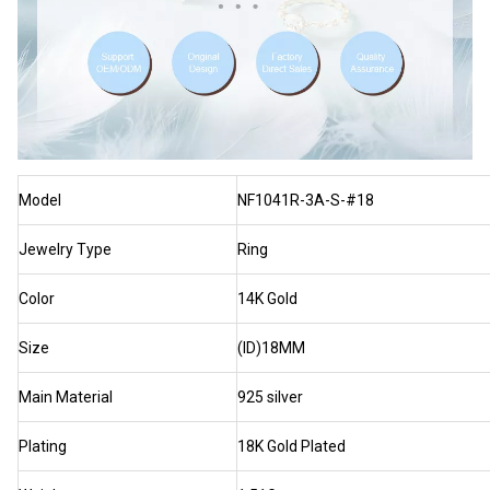
Model
NF1041R-3A-S-#18
Jewelry Type
Ring
Color
14K Gold
Size
(ID)18MM
Main Material
925 silver
Plating
18K Gold Plated