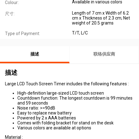
Available in various colors
Colour:
Length of 7 cm x Width of 6.2
尺寸:
cm x Thickness of 2.3 cm; Net
weight of 20.5 grams
T/T, L/C
Type of Payment:
描述
联络供应商
描述
Large LCD Touch Screen Timer includes the following features :
High-definition large-sized LCD touch screen
Countdown function: The longest countdown is 99 minutes
and 59 seconds
Noise ratio: >=90dB
Easy to replace new battery
Powered by 2 x AAA batteries
Comes with folding bracket for stand on the desk
Various colors are available at options
Material :