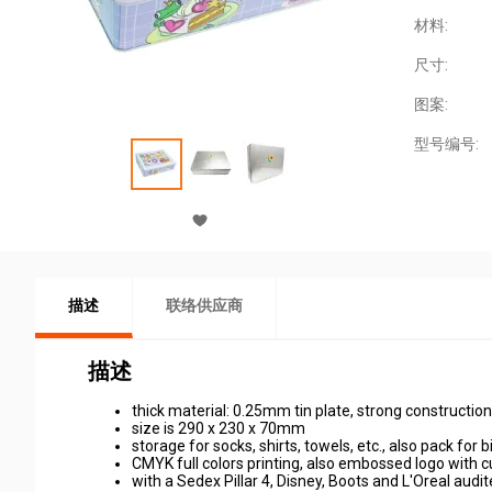
材料:
尺寸:
图案:
型号编号:
描述
联络供应商
描述
thick material: 0.25mm tin plate, strong construction
size is 290 x 230 x 70mm
storage for socks, shirts, towels, etc., also pack for 
CMYK full colors printing, also embossed logo with 
with a Sedex Pillar 4, Disney, Boots and L'Oreal audi