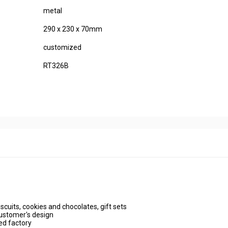
metal
290 x 230 x 70mm
customized
RT326B
biscuits, cookies and chocolates, gift sets
customer's design
ted factory