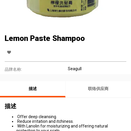
Lemon Paste Shampoo
Seagull
品牌名称:
描述
联络供应商
描述
Offer deep cleansing.
Reduce irritation and itchiness.
With Lanolin for moisturizing and offering natural
protection to your scalp.