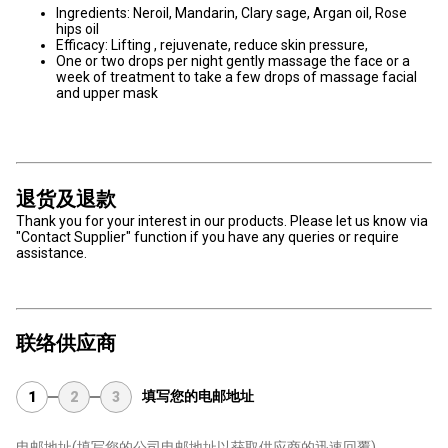
Ingredients: Neroil, Mandarin, Clary sage, Argan oil, Rose
hips oil
Efficacy: Lifting , rejuvenate, reduce skin pressure,
One or two drops per night gently massage the face or a
week of treatment to take a few drops of massage facial
and upper mask
退货及退款
Thank you for your interest in our products. Please let us know via
"Contact Supplier" function if you have any queries or require
assistance.
联络供应商
填写您的电邮地址
1
2
3
电邮地址
(填写您的公司电邮地址以获取供应商的迅速回覆)