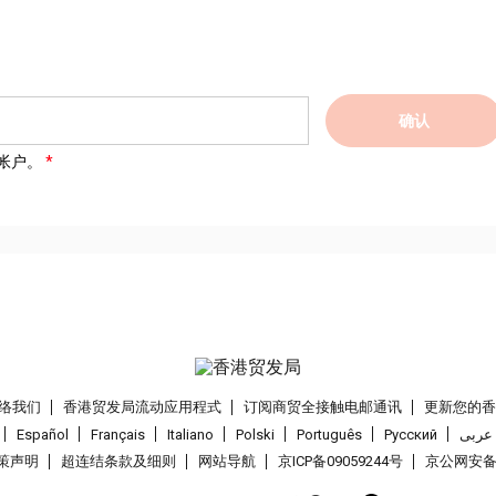
确认
帐户。
络我们
香港贸发局流动应用程式
订阅商贸全接触电邮通讯
更新您的
Español
Français
Italiano
Polski
Português
Pусский
عربى
策声明
超连结条款及细则
网站导航
京ICP备09059244号
京公网安备 1