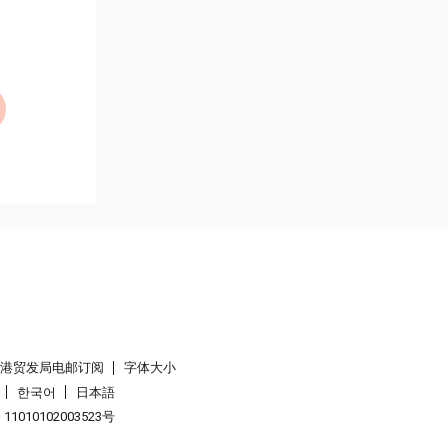
香港贸发局电邮订阅
字体大小
한국어
日本語
1010102003523号