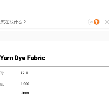
AI
 Yarn Dye Fabric
30 日
间:
1,000
量:
Linen