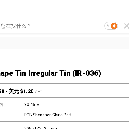
AI
ape Tin Irregular Tin (IR-036)
80
-
美元 $
1.20
/
件
30-45 日
间:
FOB Shenzhen China Port
238 x125 x35 mm