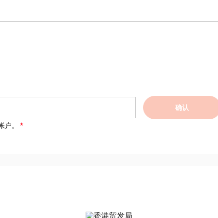
确认
帐户。