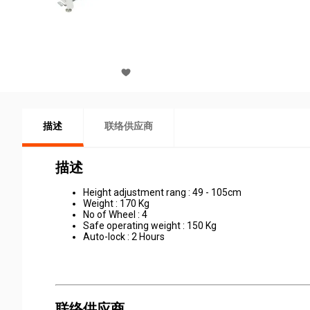
描述
联络供应商
描述
Height adjustment rang : 49 - 105cm
Weight : 170 Kg
No of Wheel : 4
Safe operating weight : 150 Kg
Auto-lock : 2 Hours
联络供应商