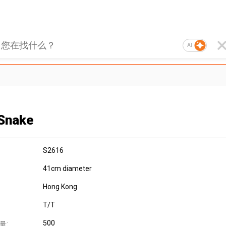
AI
Snake
S2616
41cm diameter
Hong Kong
T/T
500
量: