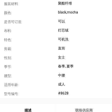
聚酯纤维
服装材料:
black,mocha
颜色:
可以
是否可订造:
灯芯绒
布料:
可机洗
特色:
直筒
剪裁:
女士
性别:
春季
, 夏季
季节:
中腰
腰型:
成人
适用年龄:
#8628
型号编号:
描述
联络供应商