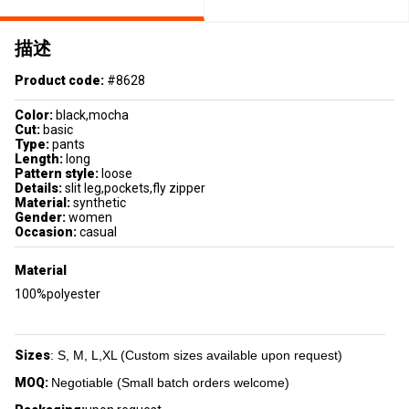
描述
Product code:
#8628
Color:
black,mocha
Cut:
basic
Type:
pants
Length:
long
Pattern style:
loose
Details:
slit leg,pockets,fly zipper
Material:
synthetic
Gender:
women
Occasion:
casual
Material
100%polyester
Sizes
: S, M, L,XL (Custom sizes available upon request)
MOQ:
Negotiable (Small batch orders welcome)