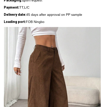
Packaging:
upon request
Payment:
TT,L/C
Delivery date:
45 days after approval on PP sample
Loading port:
FOB Ningbo