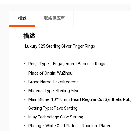
描述
联络供应商
描述
Luxury 925 Sterling Silver Finger Rings
•
Rings Type：Engagement Bands or Rings
•
Place of Origin: WuZhou
•
Brand Name: Lovefiregems
•
Material Type: Sterling Silver
•
Main Stone: 10*10mm Heart Regular Cut Synthetic Rub
•
Setting Type: Pave Setting
•
Inlay Technology:Claw Setting
•
Plating：White Gold Plated，Rhodium Plated