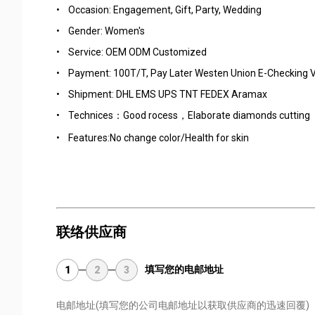
•
Occasion: Engagement, Gift, Party, Wedding
•
Gender: Women's
•
Service: OEM ODM Customized
•
Payment: 100T/T, Pay Later Westen Union E-Checking 
•
Shipment: DHL EMS UPS TNT FEDEX Aramax
•
Technices：Good rocess，Elaborate diamonds cutting
•
Features:No change color/Health for skin
联络供应商
填写您的电邮地址
1
2
3
电邮地址
(填写您的公司电邮地址以获取供应商的迅速回覆)