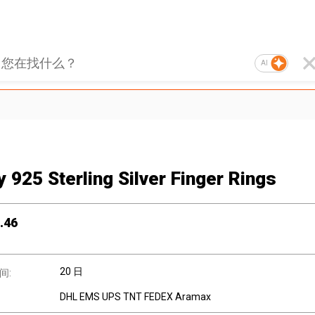
AI
y 925 Sterling Silver Finger Rings
.46
20 日
间:
DHL EMS UPS TNT FEDEX Aramax