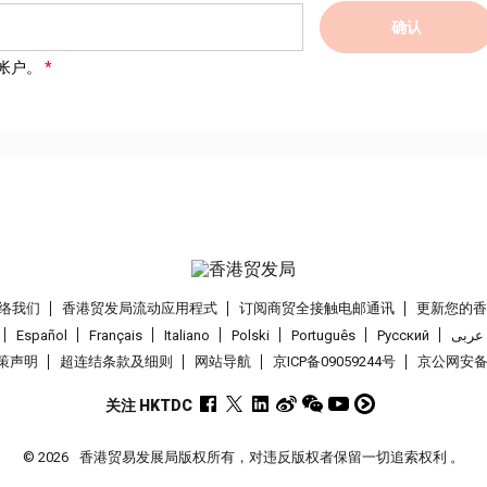
确认
帐户。
络我们
香港贸发局流动应用程式
订阅商贸全接触电邮通讯
更新您的
Español
Français
Italiano
Polski
Português
Pусский
عربى
策声明
超连结条款及细则
网站导航
京ICP备09059244号
京公网安备 1
关注 HKTDC
© 2026
香港贸易发展局版权所有，对违反版权者保留一切追索权利 。