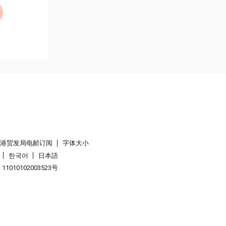
香港贸发局电邮订阅
字体大小
한국어
日本語
1010102003523号