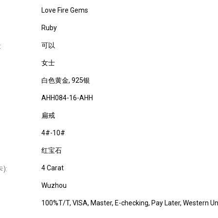
Love Fire Gems
Ruby
可以
:
女士
白色黄金
, 925银
AHH084-16-AHH
扁戒
4#-10#
红宝石
4 Carat
):
Wuzhou
100%T/T, VISA, Master, E-checking, Pay Later, Western U