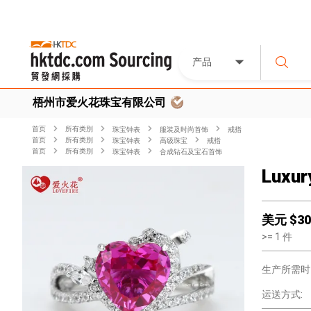
产品
梧州市爱火花珠宝有限公司
首页
所有类別
珠宝钟表
服装及时尚首饰
戒指
首页
所有类別
珠宝钟表
高级珠宝
戒指
首页
所有类別
珠宝钟表
合成钻石及宝石首饰
Luxur
美元 $
30
>=
1
件
生产所需时
运送方式: