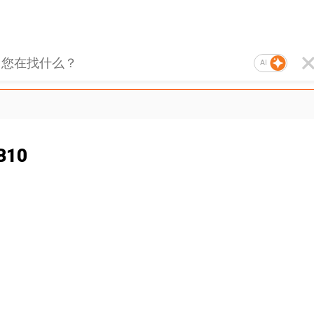
AI
B10