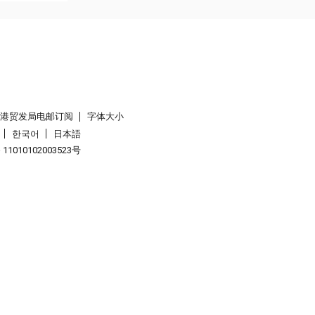
香港贸发局电邮订阅
字体大小
한국어
日本語
1010102003523号