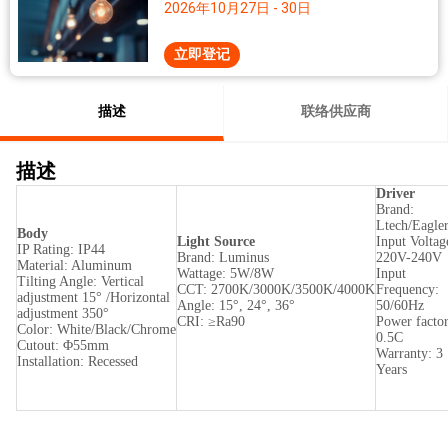
2026年10月27日 - 30日
立即登记
描述
联络供应商
描述
Driver
Brand:
Ltech/Eagler
Body
Light Source
Input Voltag
IP Rating: IP44
Brand: Luminus
220V-240V
Material: Aluminum
Wattage: 5W/8W
Input
Tilting Angle: Vertical
CCT: 2700K/3000K/3500K/4000K
Frequency:
adjustment 15° /Horizontal
Angle: 15°, 24°, 36°
50/60Hz
adjustment 350°
CRI: ≥Ra90
Power factor
Color: White/Black/Chrome
0.5C
Cutout: Φ55mm
Warranty: 3
Installation: Recessed
Years