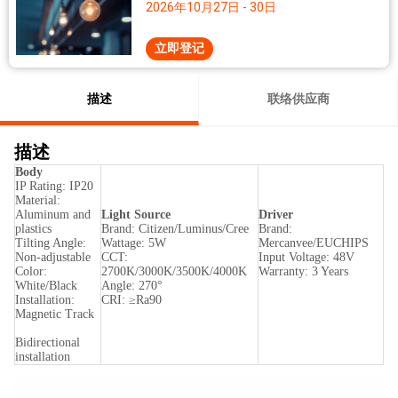
2026年10月27日 - 30日
立即登记
描述
联络供应商
描述
Body
IP Rating: IP20
Material:
Aluminum and
Light Source
Driver
plastics
Brand: Citizen/Luminus/Cree
Brand:
Tilting Angle:
Wattage: 5W
Mercanvee/EUCHIPS
Non-adjustable
CCT:
Input Voltage: 48V
Color:
2700K/3000K/3500K/4000K
Warranty: 3 Years
White/Black
Angle: 270°
Installation:
CRI: ≥Ra90
Magnetic Track
Bidirectional
installation