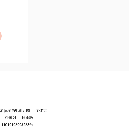
香港贸发局电邮订阅
字体大小
한국어
日本語
1010102003523号