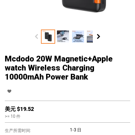
Mcdodo 20W Magnetic+Apple
watch Wireless Charging
10000mAh Power Bank
美元 $
19.52
>=
10
件
1-3 日
生产所需时间: