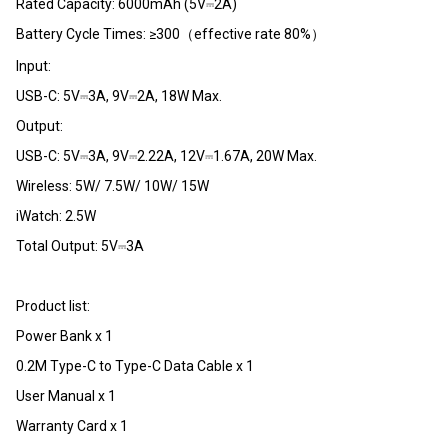
Rated Capacity: 6000mAh (5V⎓2A)
Battery Cycle Times: ≥300（effective rate 80%）
Input:
USB-C: 5V⎓3A, 9V⎓2A, 18W Max.
Output:
USB-C: 5V⎓3A, 9V⎓2.22A, 12V⎓1.67A, 20W Max.
Wireless: 5W/ 7.5W/ 10W/ 15W
iWatch: 2.5W
Total Output: 5V⎓3A
Product list:
Power Bank x 1
0.2M Type-C to Type-C Data Cable x 1
User Manual x 1
Warranty Card x 1