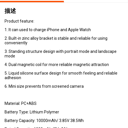
描述
Product feature:
1. It can used to charge iPhone and Apple Watch
2. Built-in zinc alloy bracket is stable and reliable for using
conveniently
3. Standing structure design with portrait mode and landscape
mode
4. Dual magnetic coil for more reliable magnetic attraction
5. Liquid silicone surface design for smooth feeling and reliable
adhesion
6. Mini size prevents from screened camera
Material: PC+ABS
Battery Type: Lithium Polymer
Battery Capacity: 10000mAh/ 3.85V 38.5Wh