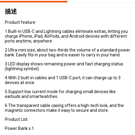
描述
Product feature:
1.Built-in USB-C and Lightning cables eliminate extras, letting you
charge iPhone, iPad, AirPods, and Android devices with different
ports anytime, anywhere.
2.Ultra mini size, about two-thirds the volume of a standard power
bank. Easily fits in your bag and is easier to carry in your hand.
3.LED display shows remaining power and fast charging status
(lightning symbol).
4.With 2 built-in cables and 1 USB-C port, it can charge up to 3
devices at once.
5.Support low current mode for charging small devices like
earbuds and smartwatches.
6.The transparent cable casing offers a high-tech look, and the
magnetic connectors make it easy to secure and store.
Product List:
Power Bank x 1