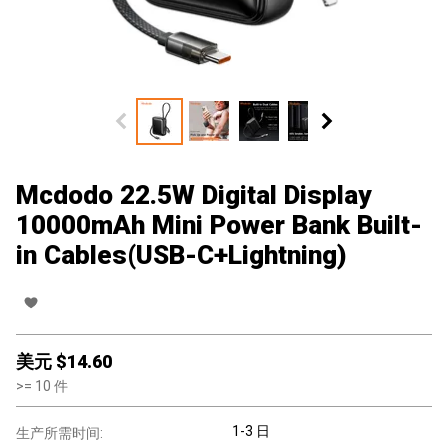
Mcdodo 22.5W Digital Display
10000mAh Mini Power Bank Built-
in Cables(USB-C+Lightning)
美元 $
14.60
>=
10
件
1-3 日
生产所需时间: